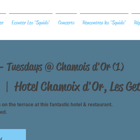
er
Ecouter Les 'Squids'
Concerts
Rencontrez les 'Squids'
Rép
e - Tuesdays @ Chamois d'Or (1)
  |  
Hotel Chamoix d'Or, Les Ge
on the terrace at this fantastic hotel & restaurant.
ed.
d