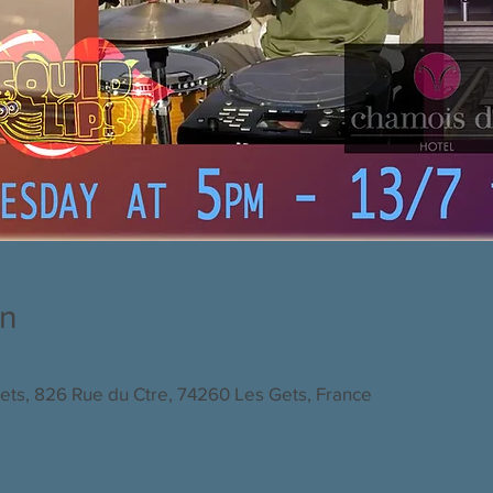
on
ets, 826 Rue du Ctre, 74260 Les Gets, France