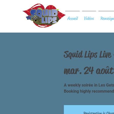
Accueil
Vidéos
Renseign
Squid Lips Liv
mar. 24 août
A weekly soirée in Les Gets 
Booking highly recommend
Registration is Close