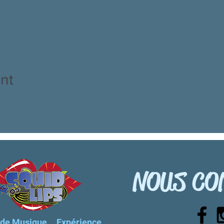
nt
NOUS CO
de Musique... Expérience,